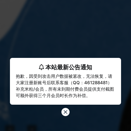
本站最新公告通知
抱歉，因受到攻击用户数据被篡改，无法恢复，请
大家注册新账号后联系客服（QQ：461288481）
补充米粒/会员，所有未到期付费会员提供支付截图
可额外获得三个月会员时长作为补偿。