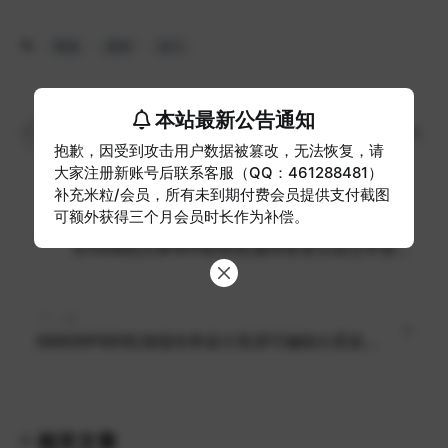
模板
素材
设计
本站最新公告通知
xulinzhe
分享
收藏
点赞(
0
)
抱歉，因受到攻击用户数据被篡改，无法恢复，请
大家注册新账号后联系客服（QQ：461288481）
补充米粒/会员，所有未到期付费会员提供支付截图
可额外获得三个月会员时长作为补偿。
上一篇
G7028高分辨率PSD样机透明背景分层文件智能
对象可编辑包装盒模板设计素材Candle and pap
er Box Mockup Set.zip
下一篇
G6935PS样机海报传单设计高清可编辑分层设计
师必备素材模板Poster Flyer Mockups.zip
相关文章