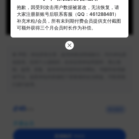
抱歉，因受到攻击用户数据被篡改，无法恢复，请
大家注册新账号后联系客服（QQ：461288481）
补充米粒/会员，所有未到期付费会员提供支付截图
可额外获得三个月会员时长作为补偿。
声明：本站所有文章，如无特殊说明或标注，均为本站原
创发布。任何个人或组织，在未征得本站同意时，禁止复
制、盗用、采集、发布本站内容到任何网站、书籍等各类媒
体平台。如若本站内容侵犯了原著者的合法权益，可联系我
们进行处理。
45
米粒
单次购买
开通会员
直接购买 ￥4.5