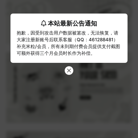
本站最新公告通知
抱歉，因受到攻击用户数据被篡改，无法恢复，请
大家注册新账号后联系客服（QQ：461288481）
补充米粒/会员，所有未到期付费会员提供支付截图
可额外获得三个月会员时长作为补偿。