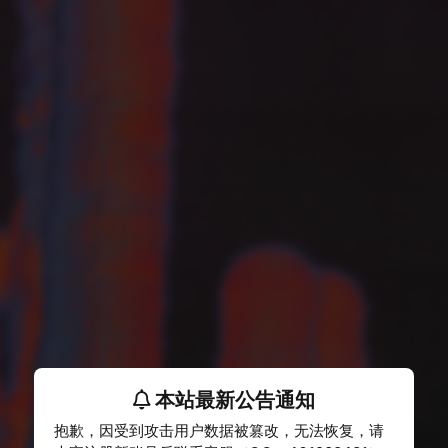
本站最新公告通知
抱歉，因受到攻击用户数据被篡改，无法恢复，请