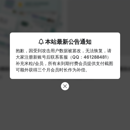
本站最新公告通知
抱歉，因受到攻击用户数据被篡改，无法恢复，请
大家注册新账号后联系客服（QQ：461288481）
动作
补充米粒/会员，所有未到期付费会员提供支付截图
5商务日历PPT模板Google Slide
3968 11款半透明磨砂玻璃真
可额外获得三个月会员时长作为补偿。
景通用演示文稿2025 Calend
浪雾气极简美学艺术图片后期处
8
45
1 月前
8
计套件Hyper Glass Vol.02