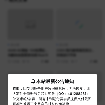
未分类
未分类
4449 AE模板-100组霓虹发
2393 现代极简规范英文无
光酷炫创意图形动画 Real N
衬线设计字体
eon
1 月前
11
45
1 月前
7
45
本站最新公告通知
抱歉，因受到攻击用户数据被篡改，无法恢复，请
大家注册新账号后联系客服（QQ：461288481）
补充米粒/会员，所有未到期付费会员提供支付截图
可额外获得三个月会员时长作为补偿。