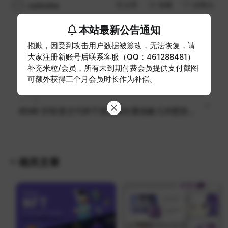
xulinzhe
分享
收藏
点赞(
0
)
本站最新公告通知
抱歉，因受到攻击用户数据被篡改，无法恢复，请
上一篇
大家注册新账号后联系客服（QQ：461288481）
4557 30张高清抽象艺术模糊迷幻渐变背景底纹
补充米粒/会员，所有未到期付费会员提供支付截图
叠加图片国外设计素材 Dopamine Gradient Bac
可额外获得三个月会员时长作为补偿。
kground Pack
下一篇
4546 37款复古Y2K千禧风AI矢量抽象几何图形
图标logo徽标设计元素37 Y2K Retro Elements
相关文章