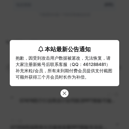
包含资源
(1个)
下载遇到问题？可联系客服或反馈
模板
设计
本站最新公告通知
抱歉，因受到攻击用户数据被篡改，无法恢复，请
大家注册新账号后联系客服（QQ：461288481）
xulinzhe
分享
收藏
点赞(
0
)
补充米粒/会员，所有未到期付费会员提供支付截图
可额外获得三个月会员时长作为补偿。
上一篇
G7474医疗行业商业计划书路演PPT模板可编辑2
0幻灯片专业设计企业介绍融资方案HealthPro –
Medical Pitch Deck PowerPoint.zip
下一篇
G7359高端商务社交媒体提案PPT模板专业设计