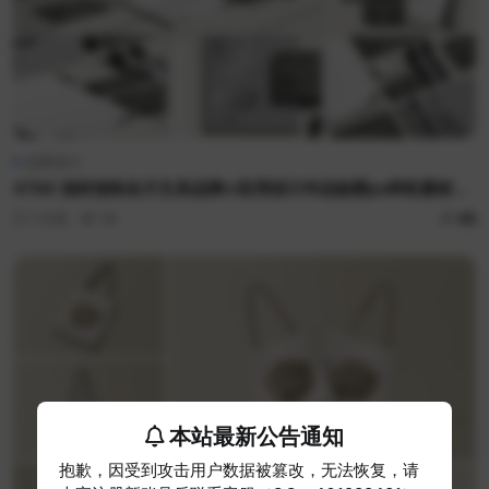
品牌设计
4766 信封信纸名片文具品牌vi应用设计作品贴图ps样机素材场
景展示效果 Branding Identity Mock-up 10
1 月前
14
45
本站最新公告通知
抱歉，因受到攻击用户数据被篡改，无法恢复，请