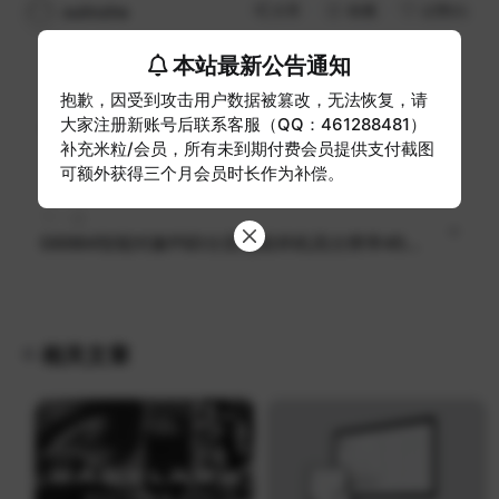
xulinzhe
分享
收藏
点赞(
0
)
本站最新公告通知
抱歉，因受到攻击用户数据被篡改，无法恢复，请
上一篇
大家注册新账号后联系客服（QQ：461288481）
G6935PS样机海报传单设计高清可编辑分层设计
补充米粒/会员，所有未到期付费会员提供支付截图
师必备素材模板Poster Flyer Mockups.zip
可额外获得三个月会员时长作为补偿。
下一篇
G6984智能对象PSD分层包装样机高分辨率4500
×3000设计模板Container Mockup.zip
相关文章