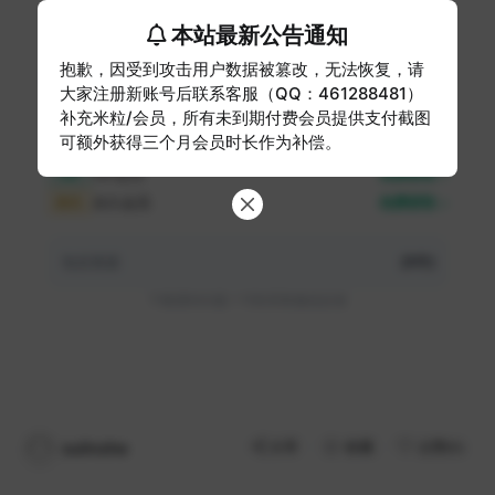
开通会员
本站最新公告通知
抱歉，因受到攻击用户数据被篡改，无法恢复，请
直接购买 ￥4.5
大家注册新账号后联系客服（QQ：461288481）
补充米粒/会员，所有未到期付费会员提供支付截图
VIP 专属特权
可额外获得三个月会员时长作为补偿。
VIP会员
免费获取
VIP
永久会员
免费获取
永久
包含资源
(1个)
下载遇到问题？可联系客服或反馈
xulinzhe
分享
收藏
点赞(
0
)