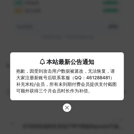
VIP会员
免费获取
VIP
永久会员
免费获取
永久
包含资源
(1个)
下载遇到问题？可联系客服或反馈
本站最新公告通知
模板
抱歉，因受到攻击用户数据被篡改，无法恢复，请
大家注册新账号后联系客服（QQ：461288481）
补充米粒/会员，所有未到期付费会员提供支付截图
可额外获得三个月会员时长作为补偿。
xulinzhe
分享
收藏
点赞(
0
)
上一篇
G7059高端商务房地产PPT模板Keynote可编辑
简约设计企业提案商业计划书Real Estate Keyno