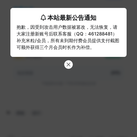
开通会员
本站最新公告通知
直接购买 ￥4.5
抱歉，因受到攻击用户数据被篡改，无法恢复，请
大家注册新账号后联系客服（QQ：461288481）
VIP 专属特权
补充米粒/会员，所有未到期付费会员提供支付截图
可额外获得三个月会员时长作为补偿。
VIP会员
免费获取
VIP
永久会员
免费获取
永久
包含资源
(1个)
下载遇到问题？可联系客服或反馈
模板
设计