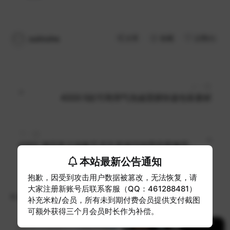
xulinzhe
分享
收藏
点赞(
0
)
上一篇
4333 5款可商用气泡减震膜快递包装素材
下一篇
4302 潮流复古抽象艺术失真做旧故障风图像照片
滤镜Ps样机特效生成模板 Xerox Distorted Copi
本站最新公告通知
er
抱歉，因受到攻击用户数据被篡改，无法恢复，请
大家注册新账号后联系客服（QQ：461288481）
相关文章
补充米粒/会员，所有未到期付费会员提供支付截图
可额外获得三个月会员时长作为补偿。