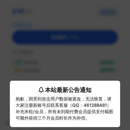
45
米粒
单次购买
开通会员
直接购买 ￥4.5
VIP 专属特权
VIP会员
免费获取
VIP
永久会员
免费获取
永久
包含资源
(1个)
本站最新公告通知
下载遇到问题？可联系客服或反馈
抱歉，因受到攻击用户数据被篡改，无法恢复，请
大家注册新账号后联系客服（QQ：461288481）
补充米粒/会员，所有未到期付费会员提供支付截图
可额外获得三个月会员时长作为补偿。
创意
模板
设计